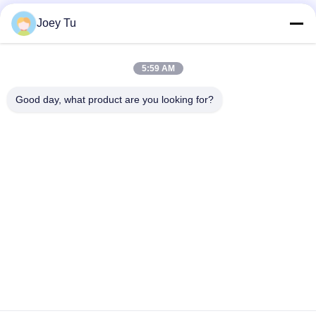
Les réseaux sociaux
Joey Tu
5:59 AM
Contactez rapidement
Good day, what product are you looking for?
Télégramme
86-755-88853586-8018
E-mail
sales03@szrona.cn
Adresse
Parc industriel de RONA, No.4 Longxian Rd, St de
Longgang, secteur de Longgang, Shenzhen, Chine 518116
Politique de confidentialité
|
Plan du site
Chine Bonne qualité Porte de tourniquet tripode Le fournisseur.