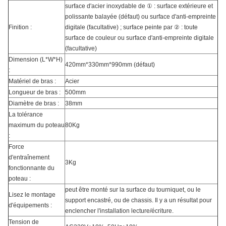
surface d'acier inoxydable de ① : surface extérieure et
polissante balayée (défaut) ou surface d'anti-empreinte
Finition :
digitale (facultative) ; surface peinte par ② : toute
surface de couleur ou surface d'anti-empreinte digitale
(facultative)
Dimension (L*W*H)
420mm*330mm*990mm (défaut)
:
Matériel de bras :
Acier
Longueur de bras :
500mm
Diamètre de bras :
38mm
La tolérance
maximum du poteau
80Kg
:
Force
d'entraînement
3Kg
fonctionnante du
poteau :
peut être monté sur la surface du tourniquet, ou le
Lisez le montage
support encastré, ou de chassis. Il y a un résultat pour
d'équipements :
enclencher l'installation lecture/écriture.
Tension de