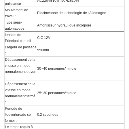
AC220V±10%, 50Hz±10%
puissance :
Mouvement de
Électrovanne de technologie de l'Allemagne
travail :
Type semi-
Amortisseur hydraulique incorporé
automatique :
tension de
C.C 12V
Principal-conseil :
Largeur de passage
550mm
:
Dépassement de la
vitesse en mode
30~40 personnes/minute
normalement ouvert
:
Dépassement de la
vitesse en mode
25~30 personnes/minute
normalement fermé
:
Période de
l'ouverture/de se
0,2 secondes
fermer :
Le temps requis à