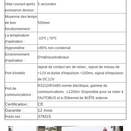
l'état courant après
5 secondes
puissance dessus :
Moyenne des temps
de bon
550mm
fonctionnement :
La température
-10℃ | 70℃
d'opération :
Hygrométrie :
≤95% non condensé
Environnement
D'intérieur/extérieur
d'opération :
signal de contact sec de relais ; signal de niveau de
Port d'entrée :
+12V et durée d'impulsion >100ms, signal d'impulsion
de DC12V
RS232/RS485 norme électrique, gamme de
Port de
communications : ≤1200m. Disponible pour se relier à
communications :
l'AUTOBUS et à l'Ethernet de BOÎTE externe
Certification :
CE
Garantie :
12 mois
37KGS
Poids net :