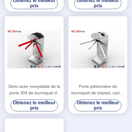
Obtenez le meilleur
Obtenez le meilleur
solution fiable d'entrée
de trépied de contrôle
prix
prix
d'accès
Demi acier inoxydable de la
Porte piétonnière de
porte 304 de tourniquet de
tourniquet de trépied, carte /
trépied de taille les deux
contrôle d'accès de demi de
Obtenez le meilleur
Obtenez le meilleur
lecteur de cartes directionnel
taille de tourniquet
prix
prix
de RFID
d'empreinte digitale