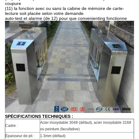
coupure
(11) la fonction avec ou sans la cabine de mémoire de carte-
lecture soit placée selon votre demande.
auto-test et alarme (de 12) pour que convenienting fonctionne
SPÉCIFICATIONS TECHNIQUES :
Acier inoxydable 304# (défaut), acier inoxydable 316#
Cadre :
ou peinture (facultative)
Épaisseur de pli :
1.3mm (défaut)