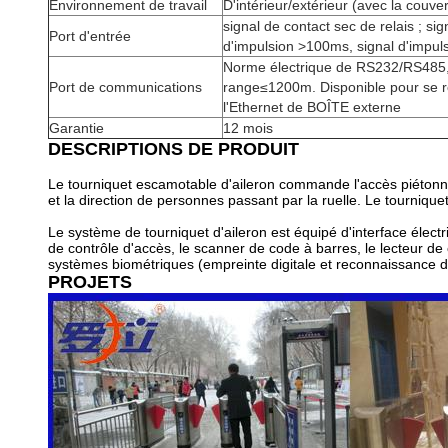
Environnement de travail
D'intérieur/extérieur (avec la couve
signal de contact sec de relais ; s
Port d'entrée
d'impulsion >100ms, signal d'impu
Norme électrique de RS232/RS485
Port de communications
range≤1200m. Disponible pour se r
l'Ethernet de BOÎTE externe
Garantie
12 mois
DESCRIPTIONS DE PRODUIT
Le tourniquet escamotable d'aileron commande l'accès piétonnie
et la direction de personnes passant par la ruelle. Le tourniqu
Le système de tourniquet d'aileron est équipé d'interface élect
de contrôle d'accès, le scanner de code à barres, le lecteur de 
systèmes biométriques (empreinte digitale et reconnaissance d
PROJETS