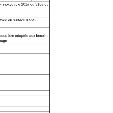
ier inoxydable 201# ou 316# ou
ayée ou surface d'anti-
r peut être adaptée aux besoins
rouge
ne