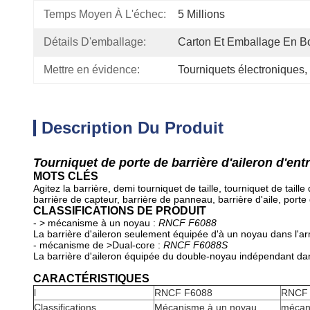
Temps Moyen À L'échec:
5 Millions
Détails D'emballage:
Carton Et Emballage En B
Mettre en évidence:
Tourniquets électroniques
, 
Description Du Produit
Tourniquet de porte de barrière d'aileron d'ent
MOTS CLÉS
Agitez la barrière, demi tourniquet de taille, tourniquet de taill
barrière de capteur, barrière de panneau, barrière d'aile, porte
CLASSIFICATIONS DE PRODUIT
- > mécanisme à un noyau :
RNCF F6088
La barrière d'aileron seulement équipée d'à un noyau dans l'ar
- mécanisme de >Dual-core :
RNCF F6088S
La barrière d'aileron équipée du double-noyau indépendant dans
CARACTÉRISTIQUES
l
RNCF F6088
RNCF
Classifications
Mécanisme à un noyau
mécan