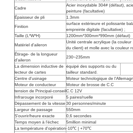
Acier inoxydable 304# (défaut), ac
Cadre
peinture (facultative)
Épaisseur de pli
1.3mm
surface extérieure et polissante bal
Finition
empreinte digitale (facultative) ;
Taille (L*W*H)
1200mm*300mm*990mm (défaut)
Unité centrale acrylique (la couleu
Matériel d'aileron
du client) et molle avec la couleur 
Étirage- de la longueur
230~235mm
d'aileron
La dimension inductive de
équipé des supports ou du
lecteur de cartes
tailleur standard.
Centre d'usinage
Moteur technologique de l'Allemag
Moteur de conducteur
Moteur de brosse de C.C
tension de Principal-conseil
C.C 12V
Infrarouge incorporé
5 paires/ruelle
Dépassement de la vitesse
30 personnes/minute
Largeur de passage
550mm
S'ouvrir/heure exacte
0,6 secondes
Temps moyen à l'échec
5million minimal
La température d'opération
-10℃ | +70℃