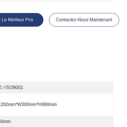
 Le Meilleur Prix
Contactez-Nous Maintenant
E / ISO9001
1200mm*W300mm*H990mm
50mm