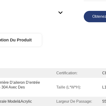
Obtenez
ption Du Produit
Certification:
C
ière D'aileron D'entrée 
S 304 Avec Des 
Taille (L*W*H):
L
trale Model&Acrylic
Largeur De Passage:
5