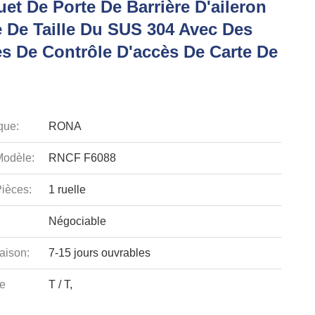
et De Porte De Barrière D'aileron
e De Taille Du SUS 304 Avec Des
s De Contrôle D'accès De Carte De
que:
RONA
odèle:
RNCF F6088
ièces:
1 ruelle
Négociable
aison:
7-15 jours ouvrables
e
T / T,