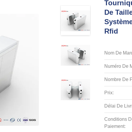
Tourniqu
De Taill
Système
Rfid
Nom De Mar
Numéro De M
Nombre De P
Prix:
Délai De Livr
Conditions D
Paiement: